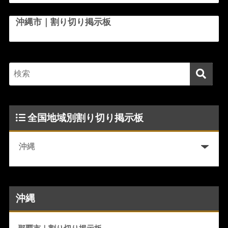
沖縄市｜割り切り掲示板
全国地域別割り切り掲示板
沖縄